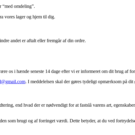
ler “med omdeling”.
ra vores lager og hjem til dig.
re andet er aftalt eller fremgår af din ordre.
re os i hænde seneste 14 dage efter vi er informeret om dit brug af for
d@gmail.com
. I meddelelsen skal der gøres tydeligt opmærksom på dit 
dtering, end hvad der er nødvendigt for at fastslå varens art, egenska
en som brugt og af forringet værdi. Dette betyder, at du ved fortrydelse 