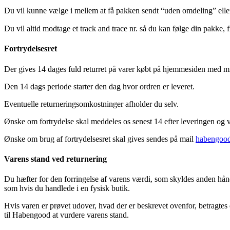
Du vil kunne vælge i mellem at få pakken sendt “uden omdeling” el
Du vil altid modtage et track and trace nr. så du kan følge din pakke, f
Fortrydelsesret
Der gives 14 dages fuld returret på varer købt på hjemmesiden med mind
Den 14 dags periode starter den dag hvor ordren er leveret.
Eventuelle returneringsomkostninger afholder du selv.
Ønske om fortrydelse skal meddeles os senest 14 efter leveringen og væ
Ønske om brug af fortrydelsesret skal gives sendes på mail
habengoo
Varens stand ved returnering
Du hæfter for den forringelse af varens værdi, som skyldes anden hån
som hvis du handlede i en fysisk butik.
Hvis varen er prøvet udover, hvad der er beskrevet ovenfor, betragtes d
til Habengood at vurdere varens stand.