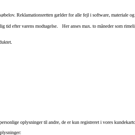
øbelov. Reklamationsretten gælder for alle fejl i software, materiale og 
lig tid efter varens modtagelse. Her anses max. to måneder som rimelig
duktet.
rsonlige oplysninger til andre, de er kun registreret i vores kundekartot
plysninger: