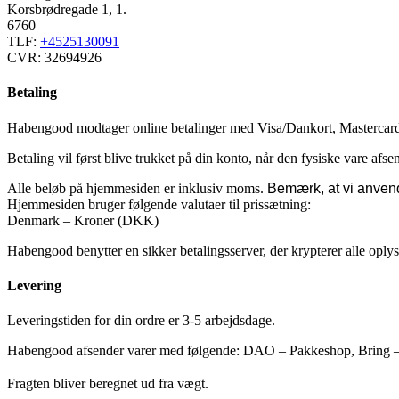
Korsbrødregade 1, 1.
6760
TLF:
+4525130091
CVR: 32694926
Betaling
Habengood modtager online betalinger med Visa/Dankort, Mastercar
Betaling vil først blive trukket på din konto, når den fysiske vare afsen
Alle beløb på hjemmesiden er inklusiv moms.
Bemærk, at vi anvend
Hjemmesiden bruger følgende valutaer til prissætning:
Denmark – Kroner (DKK)
Habengood benytter en sikker betalingsserver, der krypterer alle opl
Levering
Leveringstiden for din ordre er 3-5 arbejdsdage.
Habengood afsender varer med følgende: DAO – Pakkeshop, Bring – V
Fragten bliver beregnet ud fra vægt.